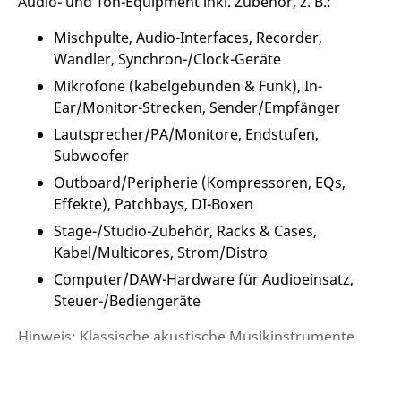
Audio- und Ton-Equipment inkl. Zubehör, z. B.:
Mischpulte, Audio-Interfaces, Recorder,
Wandler, Synchron-/Clock-Geräte
Mikrofone (kabelgebunden & Funk), In-
Ear/Monitor-Strecken, Sender/Empfänger
Lautsprecher/PA/Monitore, Endstufen,
Subwoofer
Outboard/Peripherie (Kompressoren, EQs,
Effekte), Patchbays, DI-Boxen
Stage-/Studio-Zubehör, Racks & Cases,
Kabel/Multicores, Strom/Distro
Computer/DAW-Hardware für Audioeinsatz,
Steuer-/Bediengeräte
Hinweis: Klassische akustische Musikinstrumente
werden separat als Musikinstrumenten­versicherung
abgedeckt.