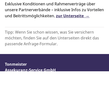
Exklusive Konditionen und Rahmenverträge über
unsere Partner­verbände – inklusive Infos zu Vorteilen
und Beitritts­­möglichkeiten.
zur Unterseite
Tipp: Wenn Sie schon wissen, was Sie versichern
möchten, finden Sie auf den Unterseiten direkt das
passende Anfrage-Formular.
Tonmeister
Assekuranz-Service GmbH
Hauptstraße 83
79379 Müllheim
Tel.:
+49 (0) 30 / 560 457 65
|
Kontakt