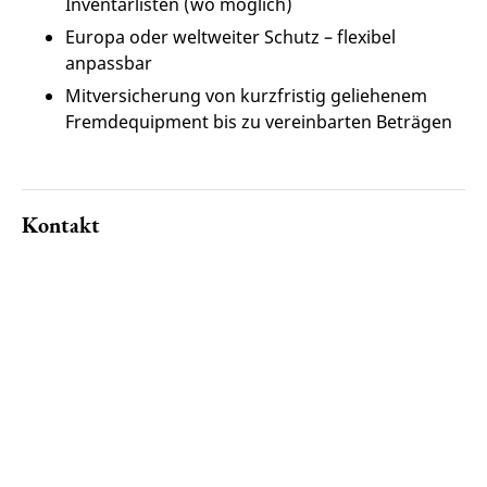
Inventarlisten (wo möglich)
Europa oder weltweiter Schutz – flexibel
anpassbar
Mitversicherung von kurzfristig geliehenem
Fremdequipment bis zu vereinbarten Beträgen
Kontakt
Tonmeister-Assekuranz-Service GmbH
E-Mail:
Tonmeister
Assekuranz-Service GmbH
Hauptstraße 83
79379 Müllheim